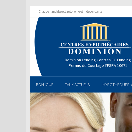
Chaque franchise est autonome et indépendante
Dominion Lending Centres FC Funding
Permis de Courtage #FSRA 10671
BONJOUR
TAUX ACTUELS
HYPOTHÈQUES