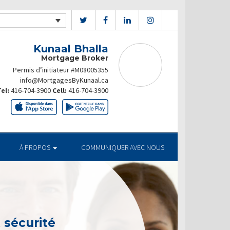
Kunaal Bhalla
Mortgage Broker
Permis d’initiateur #M08005355
info@MortgagesByKunaal.ca
el:
416-704-3900
Cell:
416-704-3900
À PROPOS
COMMUNIQUER AVEC NOUS
t sécurité